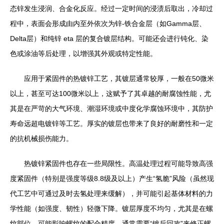
态锌发生浸润、合金化反应。经过一定时间的浸渍后取出，冷却过
程中，表面会形成由内至外依次为锌-铁合金层（如Gamma层、
Delta层）和纯锌 eta 层的复合镀层结构。可能还会进行钝化、染
色或涂油等后处理，以增强其外观或特定性能。
应用于紧固件的热镀锌工艺，其镀层通常较厚，一般在50微米
以上，甚至可达100微米以上，这赋予了其卓越的耐腐蚀性能，尤
其是在严苛的大气环境、潮湿环境或中度化学腐蚀环境中，其防护
寿命远超电镀锌等工艺。厚实的镀层也带来了良好的耐磨性和一定
的抗机械损伤能力。
热镀锌紧固件也存在一些局限性。高温处理过程可能导致高强
度紧固件（特别是强度等级8.8级及以上）产生“氢脆”风险（虽然现
代工艺中可通过及时去氢处理来缓解），并可能引起基体材料的力
学性能（如强度、韧性）轻微下降。镀层厚度不均匀，尤其是在螺
纹部位，可能影响螺纹的配合精度，通常需要“镀后回攻”来修正螺