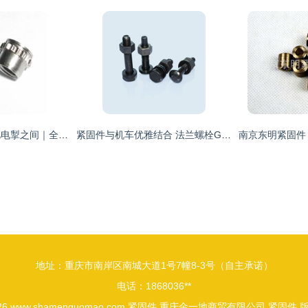
极致驾驭，尽在风驰电掣之间｜全新摩托系列展示
紧固件与机车优雅结合 法兰螺栓GB5787在精致工艺中的应用解构
地址：重庆市南岸区南城大道1号7幢8-3号（自主承诺）
电话：1868036**
026
www.shamenguomao.com
紧固件
重庆金一地商贸有限公司
紧固件
版